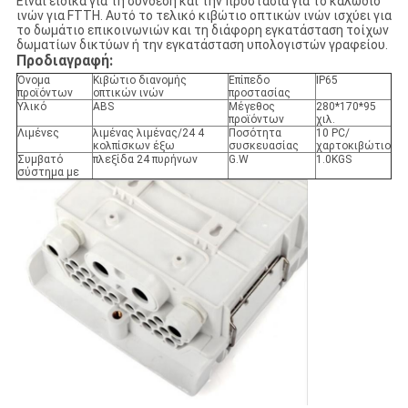
Είναι ειδικά για τη σύνδεση και την προστασία για το καλώδιο
ινών για FTTH. Αυτό το τελικό κιβώτιο οπτικών ινών ισχύει για
το δωμάτιο επικοινωνιών και τη διάφορη εγκατάσταση τοίχων
δωματίων δικτύων ή την εγκατάσταση υπολογιστών γραφείου.
Προδιαγραφή:
Όνομα
Κιβώτιο διανομής
Επίπεδο
IP65
προϊόντων
οπτικών ινών
προστασίας
Υλικό
ABS
Μέγεθος
280*170*95
προϊόντων
χιλ.
Λιμένες
λιμένας λιμένας/24 4
Ποσότητα
10 PC/
κολπίσκων έξω
συσκευασίας
χαρτοκιβώτιο
Συμβατό
πλεξίδα 24 πυρήνων
G.W
1.0KGS
σύστημα με