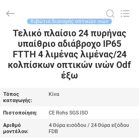
οπτικών
ινών
προμηθευτής.
Copyright
©
Κιβώτιο διανομής οπτικών ινών
2021
-
2025
Τελικό πλαίσιο 24 πυρήνας
ΣΠΊΤΙ
fibers-
optics.com.
υπαίθριο αδιάβροχο IP65
All
Rights
Reserved.
ΠΡΟΪΌΝΤΑ
FTTH 4 λιμένας λιμένας/24
Developed
by
ECER
κολπίσκων οπτικών ινών Odf
ΠΕΡΊΠΟΥ
έξω
ΕΜΕΊΣ
Τόπος
Κίνα
καταγωγής:
ΓΎΡΟΣ
ΕΡΓΟΣΤΑΣΊΩΝ
Πιστοποίηση:
CE Rohs SGS ISO
Αριθμό
4 Θύρα εισόδου / 24 Θύρα εξόδου
ΠΟΙΟΤΙΚΌΣ
μοντέλου:
FDB