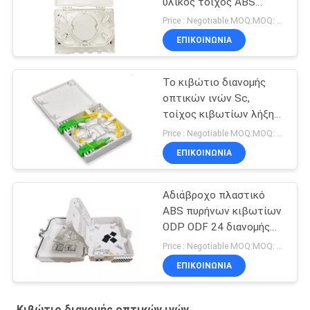
υλικός τοίχος ABS
κιβωτίων ο πλαστικός
Price : Negotiable MOQ:MOQ: 100 PC
τοποθετεί
ΕΠΙΚΟΙΝΩΝΙΑ
Το κιβώτιο διανομής
οπτικών ινών Sc,
τοίχος κιβωτίων λήξης
ινών 2 λιμένων
Price : Negotiable MOQ:MOQ: 100
τοποθετεί
ΕΠΙΚΟΙΝΩΝΙΑ
Αδιάβροχο πλαστικό
ABS πυρήνων κιβωτίων
ODP ODF 24 διανομής
οπτικών ινών
Price : Negotiable MOQ:MOQ: 100PCS
συνδετήρων
ΕΠΙΚΟΙΝΩΝΙΑ
Κιβώτιο διανομής οπτικών ινών