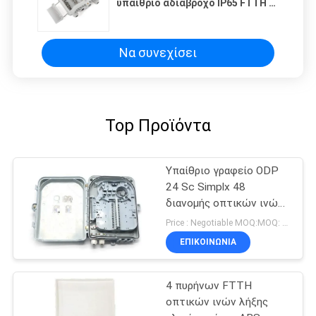
υπαίθριο αδιάβροχο IP65 FTTH 4
λιμένας λιμένας/24 κολπίσκων
οπτικών ινών Odf έξω
Να συνεχίσει
Top Προϊόντα
Υπαίθριο γραφείο ODP
24 Sc Simplx 48
διανομής οπτικών ινών
ABS λιμένων ντούμπλεξ
Price : Negotiable MOQ:MOQ: 100PCS
πυρήνων LC
ΕΠΙΚΟΙΝΩΝΙΑ
4 πυρήνων FTTH
οπτικών ινών λήξης