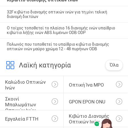
32F κιβώτιο διανομής οπτικών ινών για τη μίνι τελική
διανομή δικτύων
Ο τοίχος τοποθετεί το πλαίσιο 16 διανομής ινών υπαίθριο
κιβώτιο λήξης ινών ABS λιμένων ODB ODP
Πολωνός που τοποθετεί το υπαίθριο κιβώτιο διανομής
οπτικών ινών μαύρο χρώμα 12 - 48 πυρήνων ODB
Λαϊκή κατηγορία
Όλα
Καλώδιο Οπτικών 
Οπτική Ίνα MPO
Ινών
Σκοινί 
GPON EPON ONU
Μπαλωμάτων 
Οπτικών Ινών
Κιβώτιο Διανομής 
Εργαλεία FTTH
Οπτικών Ινών