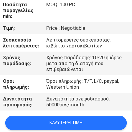
ΈΛΕΓΧΟΣ
Ποσότητα
MOQ: 100 PC
παραγγελίας
min:
ΜΑΣ
Τιμή:
Price : Negotiable
ΕΛΆΤΕ
Συσκευασία
Λεπτομέρειες συσκευασίας:
ΣΕ
λεπτομέρειες:
κιβώτιο χαρτοκιβωτίων
ΕΠΑΦΉ
Χρόνος
Χρόνος παράδοσης: 10-20 ημέρες
ΜΕ
παράδοσης:
μετά από τη διαταγή που
επιβεβαιώνεται
ΕΙΔΉΣΕΙΣ
Όροι
Όροι πληρωμής: T/T, L/C, paypal,
πληρωμής:
Western Union
Δυνατότητα
Δυνατότητα ανεφοδιασμού:
ΠΕΡΙΠΤΏΣΕΙΣ
προσφοράς:
50000pcs/month
ΚΑΛΎΤΕΡΗ ΤΙΜΉ