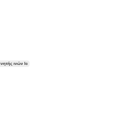
νητής ινών lc