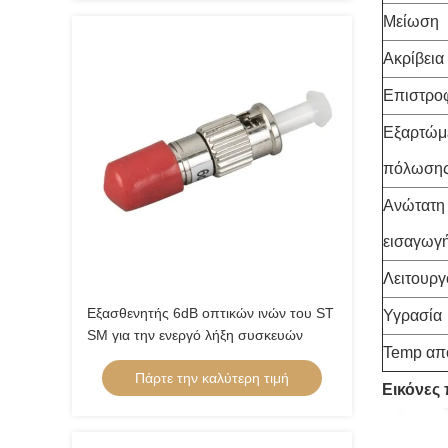
Μείωση
Ακρίβεια
Επιστρο
Εξαρτώμ
πόλωση
Ανώτατη 
εισαγωγ
Λειτουργ
Εξασθενητής 6dB οπτικών ινών του ST
Υγρασία
SM για την ενεργό λήξη συσκευών
Temp απ
Πάρτε την καλύτερη τιμή
Εικόνες