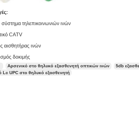
ές:
ό σύστημα τηλεπικοινωνιών ινών
πτικό CATV
ός αισθητήρας ινών
ισμός δοκιμής
：
Αρσενικό στο θηλυκό εξασθενητή οπτικών ινών
5db εξασθε
ό Lc UPC στο θηλυκό εξασθενητή