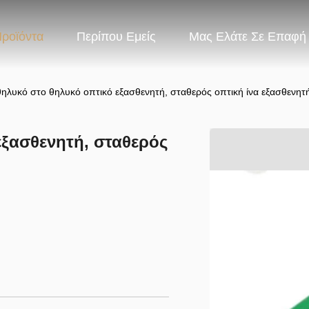
ροϊόντα
Περίπου Εμείς
Μας Ελάτε Σε Επαφή
ηλυκό στο θηλυκό οπτικό εξασθενητή, σταθερός οπτική ίνα εξασθενητ
εξασθενητή, σταθερός