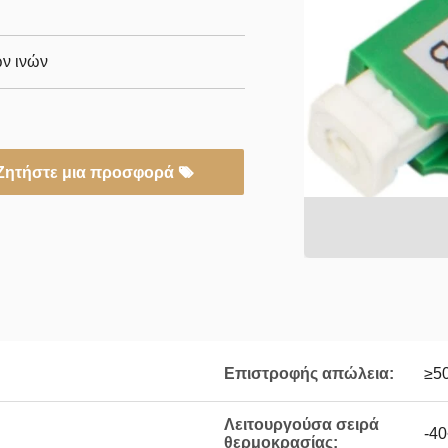
ν ινών
Ζητήστε μια προσφορά
Επιστροφής απώλεια:
≥5
Λειτουργούσα σειρά
-4
θερμοκρασίας: