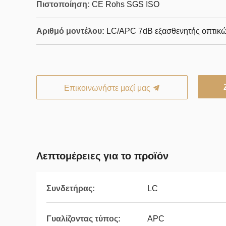
Πιστοποίηση:
CE Rohs SGS ISO
Αριθμό μοντέλου:
LC/APC 7dB εξασθενητής οπτικώ
Επικοινωνήστε μαζί μας
Λεπτομέρειες για το προϊόν
Συνδετήρας:
LC
Γυαλίζοντας τύπος:
APC