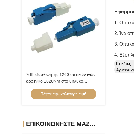
Εφαρμογ
1. Οπτικ
2. Ίνα ο
3. Οπτικ
4. Εξοπλ
Ετικέτες
Αρσενικ
7dB εξασθενητής 1260 οπτικών ινών
αρσενικό 1620Nm στο θηλυκό
συνδετήρα LC
Πάρτε την καλύτερη τιμή
ΕΠΙΚΟΙΝΩΝΉΣΤΕ ΜΑΖΊ ΜΑΣ