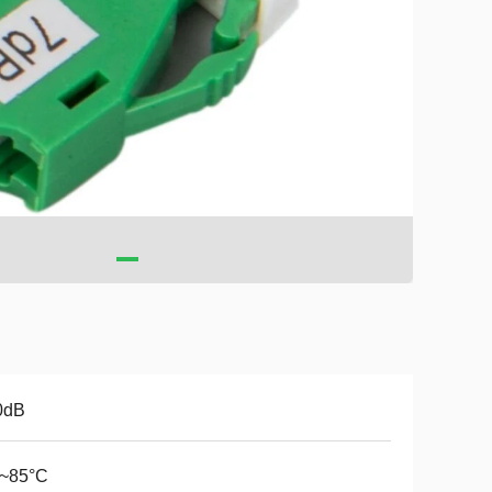
0dB
0~85°C