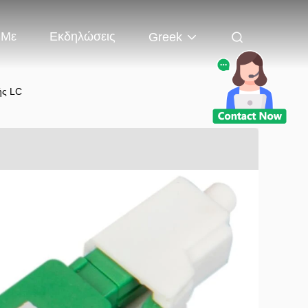
 Με
Εκδηλώσεις
Greek
ής LC