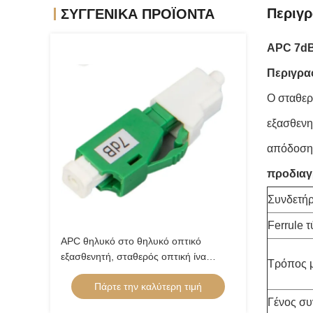
Περιγρ
ΣΥΓΓΕΝΙΚΆ ΠΡΟΪΌΝΤΑ
APC 7dB
Περιγρα
Ο σταθερ
εξασθενη
απόδοση 
προδιαγ
Συνδετήρ
Ferrule 
APC θηλυκό στο θηλυκό οπτικό
εξασθενητή, σταθερός οπτική ίνα
Τρόπος 
εξασθενητής LC
Πάρτε την καλύτερη τιμή
Γένος σ