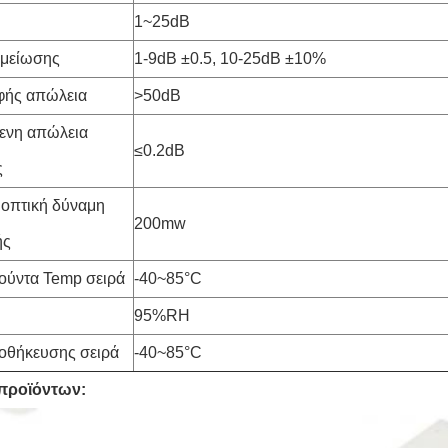
1~25dB
 μείωσης
1-9dB ±0.5, 10-25dB ±10%
φής απώλεια
>50dB
ενη απώλεια
≤0.2dB
ς
οπτική δύναμη
200mw
ής
ούντα Temp σειρά
-40~85°C
95%RH
οθήκευσης σειρά
-40~85°C
 προϊόντων: