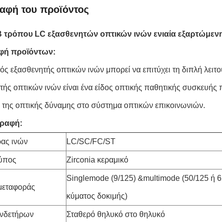
αφή του προϊόντος
 τρόπου LC εξασθενητών οπτικών ινών ενιαία εξαρτώμεν
φή προϊόντων:
ός εξασθενητής οπτικών ινών μπορεί να επιτύχει τη διπλή λει
τής οπτικών ινών είναι ένα είδος οπτικής παθητικής συσκευής π
της οπτικής δύναμης στο σύστημα οπτικών επικοινωνιών.
ραφή:
ας ινών
LC/SC/FC/ST
τύπος
Zirconia κεραμικό
Singlemode (9/125) &multimode (50/125 ή 6
μεταφοράς
κύματος δοκιμής)
υνδετήρων
Σταθερό θηλυκό στο θηλυκό