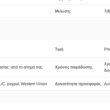
Μείωση:
7d
Τιμή
Pri
Χρό
σίας: από το αίτημά σας
Χρόνος παράδοσης
δει
L/C, paypal, Western Union
Δυνατότητα προσφοράς
Δυ