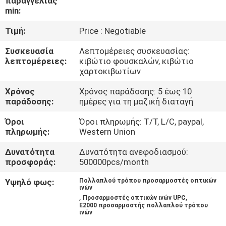
παραγγελίας
ΈΛΕΓΧΟΣ
min:
Τιμή:
Price : Negotiable
ΜΑΣ
Συσκευασία
Λεπτομέρειες συσκευασίας:
ΕΛΆΤΕ
λεπτομέρειες:
κιβώτιο φουσκαλών, κιβώτιο
ΣΕ
χαρτοκιβωτίων
ΕΠΑΦΉ
Χρόνος
Χρόνος παράδοσης: 5 έως 10
παράδοσης:
ημέρες για τη μαζική διαταγή
ΜΕ
Όροι
Όροι πληρωμής: T/T, L/C, paypal,
πληρωμής:
Western Union
ΕΙΔΉΣΕΙΣ
Δυνατότητα
Δυνατότητα ανεφοδιασμού:
προσφοράς:
500000pcs/month
ΠΕΡΙΠΤΏΣΕΙΣ
Υψηλό φως:
Πολλαπλού τρόπου προσαρμοστές οπτικών
ινών
,
,
Προσαρμοστές οπτικών ινών UPC
E2000 προσαρμοστής πολλαπλού τρόπου
ινών