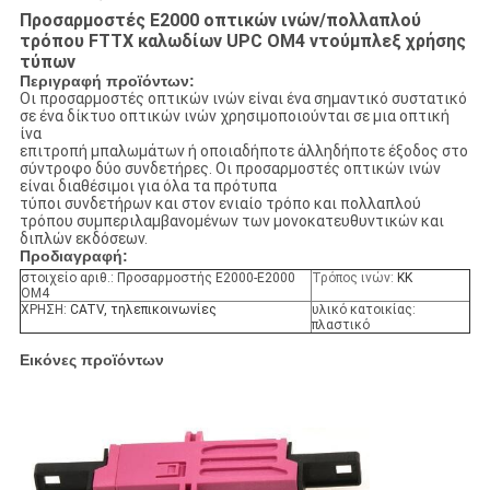
Προσαρμοστές E2000 οπτικών ινών/πολλαπλού
τρόπου FTTX καλωδίων UPC OM4 ντούμπλεξ χρήσης
τύπων
Περιγραφή προϊόντων:
Οι προσαρμοστές οπτικών ινών είναι ένα σημαντικό συστατικό
σε ένα δίκτυο οπτικών ινών χρησιμοποιούνται σε μια οπτική
ίνα
επιτροπή μπαλωμάτων ή οποιαδήποτε άλληδήποτε έξοδος στο
σύντροφο δύο συνδετήρες. Οι προσαρμοστές οπτικών ινών
είναι διαθέσιμοι για όλα τα πρότυπα
τύποι συνδετήρων και στον ενιαίο τρόπο και πολλαπλού
τρόπου συμπεριλαμβανομένων των μονοκατευθυντικών και
διπλών εκδόσεων.
Προδιαγραφή:
στοιχείο αριθ.: Προσαρμοστής E2000-E2000
Τρόπος ινών:
ΚΚ
OM4
ΧΡΗΣΗ:
CATV, τηλεπικοινωνίες
υλικό κατοικίας:
πλαστικό
Εικόνες προϊόντων