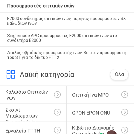
Προσαρμοστές οπτικών ινών
E2000 συνδετήρας οπτικών ινών, πυρήνας προσαρμοστών SX
καλωδίων ινών
Singlemode APC προσαρμοστές E2000 οπτικών ινών στο
συνδετήρα E2000
Διπλός υβριδικός προσαρμοστής ινών, Sc στον προσαρμοστή
του ST για το δίκτυο FTTX
Λαϊκή κατηγορία
Όλα
Καλώδιο Οπτικών 
Οπτική Ίνα MPO
Ινών
Σκοινί 
GPON EPON ONU
Μπαλωμάτων 
Οπτικών Ινών
Κιβώτιο Διανομής 
Εργαλεία FTTH
Οπτικών Ινών