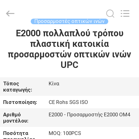
CATV
προμηθευτής.
Copyright
©
2021
Προσαρμοστές οπτικών ινών
-
2025
fibers-
E2000 πολλαπλού τρόπου
ΣΠΊΤΙ
optics.com.
All
πλαστική κατοικία
Rights
Reserved.
Developed
ΠΡΟΪΌΝΤΑ
προσαρμοστών οπτικών ινών
by
ECER
UPC
ΠΕΡΊΠΟΥ
ΕΜΕΊΣ
Τόπος
Κίνα
καταγωγής:
ΓΎΡΟΣ
Πιστοποίηση:
CE Rohs SGS ISO
ΕΡΓΟΣΤΑΣΊΩΝ
Αριθμό
E2000 - Προσαρμοστής E2000 OM4
μοντέλου:
ΠΟΙΟΤΙΚΌΣ
Ποσότητα
MOQ: 100PCS