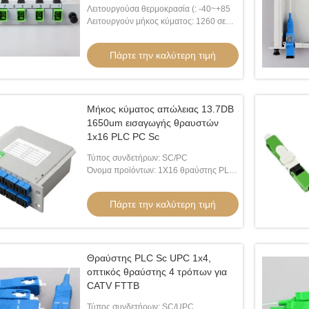
Λειτουργούσα θερμοκρασία (: -40~+85
Λειτουργούν μήκος κύματος: 1260 σε
1650nm
Πάρτε την καλύτερη τιμή
Μήκος κύματος απώλειας 13.7DB
1650um εισαγωγής θραυστών
1x16 PLC PC Sc
Τύπος συνδετήρων: SC/PC
Όνομα προϊόντων: 1X16 θραύστης PLC
Sc/PC
Πάρτε την καλύτερη τιμή
Θραύστης PLC Sc UPC 1x4,
οπτικός θραύστης 4 τρόπων για
CATV FTTB
Τύπος συνδετήρων: SC/UPC