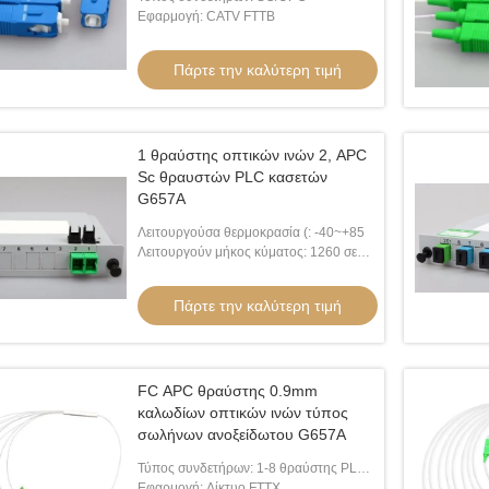
Εφαρμογή: CATV FTTB
Πάρτε την καλύτερη τιμή
1 θραύστης οπτικών ινών 2, APC
Sc θραυστών PLC κασετών
G657A
Λειτουργούσα θερμοκρασία (: -40~+85
Βίντ
Λειτουργούν μήκος κύματος: 1260 σε
1650nm
ιο οπτικών ινών Adss
2 APC UPC G652D G657A Sc σκοινιού
μονο
Πάρτε την καλύτερη τιμή
al Single Mode
μπαλωμάτων οπτικών ινών πυρήνων
Sc U
Span
LSZH
οπτι
ην καλύτερη τιμή
Πάρτε την καλύτερη τιμή
FC APC θραύστης 0.9mm
καλωδίων οπτικών ινών τύπος
σωλήνων ανοξείδωτου G657A
Τύπος συνδετήρων: 1-8 θραύστης PLC
σωλήνων χάλυβα FC/APC
Εφαρμογή: Δίκτυο FTTX