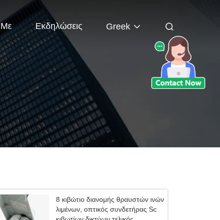
 Με
Εκδηλώσεις
Greek
8 κιβώτιο διανομής θραυστών ινών
λιμένων, οπτικός συνδετήρας Sc
κιβωτίων δικτύων τελικός