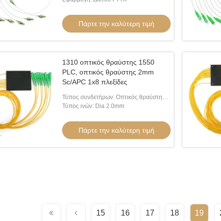
Πάρτε την καλύτερη τιμή
1310 οπτικός θραύστης 1550
PLC, οπτικός θραύστης 2mm
Sc/APC 1x8 πλεξίδες
Τύπος συνδετήρων: Οπτικός θραύστης
PLC Sc/APC
Τύπος ινών: Dia 2.0mm
Πάρτε την καλύτερη τιμή
15
16
17
18
19