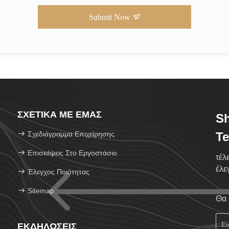
Submit Now
ΣΧΕΤΙΚΆ ΜΕ ΕΜΆΣ
S
Σχεδιάγραμμα Επιχείρησης
Te
Επισκέψεις Στο Εργοστάσιο
τέλ
έλε
Έλεγχος Ποιότητας
Sitemap
Θα 
ΕΚΔΗΛΏΣΕΙΣ