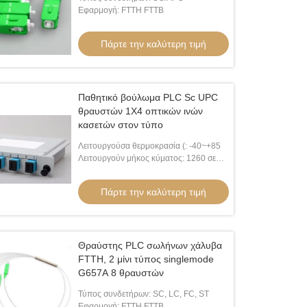
Εφαρμογή: FTTH FTTB
Πάρτε την καλύτερη τιμή
Παθητικό βούλωμα PLC Sc UPC
θραυστών 1X4 οπτικών ινών
κασετών στον τύπο
Λειτουργούσα θερμοκρασία (: -40~+85
εο
Λειτουργούν μήκος κύματος: 1260 σε
1650nm
κατευθυντική Singlemode διάμετρος
σκοινί 3m μπαλωμάτων οπτικών ι
Πάρτε την καλύτερη τιμή
PC 3.0mm σκοινιού μπαλωμάτων
2.0mm APC μήκους που γυαλίζει τ
κών ινών PVC 5m
μονοκατευθυντικό σκοινί μπαλωμά
Πάρτε την καλύτερη τιμή
Πάρτε την καλύτερη τιμή
Sc Sc
Θραύστης PLC σωλήνων χάλυβα
FTTH, 2 μίνι τύπος singlemode
G657A 8 θραυστών
Τύπος συνδετήρων: SC, LC, FC, ST
Εφαρμογή: FTTH FTTB