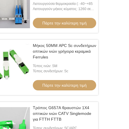
Λειτουργούσα θερμοκρασία (: -40~+85
Λειτουργούν μήκος κύματος: 1260 σε
1650nm
Πάρτε την καλύτερη τιμή
Μήκος 50MM APC Sc συνδετήρων
οπτικών ινών γρήγορα κεραμικά
Ferrules
Τύπος ινών: SM
Τύπος συνδετήρων: Sc
Πάρτε την καλύτερη τιμή
Τρόπος G657A θραυστών 1X4
οπτικών ινών CATV Singlemode
για FTTH FTTB
Τύπος συνδετήρων: SC/APC