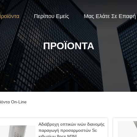
ροϊόντα
Περίπου Εμείς
Μας Ελάτε Σε Επαφή
ΠΡΟΪΌΝΤΑ
ϊόντα On-Line
Αδιάβροχη οπτικών ινών διανομής
παραγωγή προσαρμοστών Sc
κιβωτίων 8pcs ΜΊΝΙ