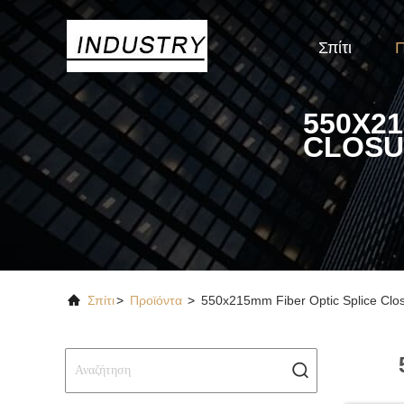
Σπίτι
Π
550X21
CLOSU
Σπίτι
>
Προϊόντα
>
550x215mm Fiber Optic Splice Clo