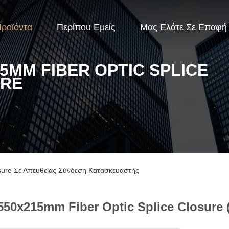
ροϊόντα
Περίπου Εμείς
Μας Ελάτε Σε Επαφή
5MM FIBER OPTIC SPLICE
RE
sure Σε Απευθείας Σύνδεση Κατασκευαστής
550x215mm Fiber Optic Splice Closure 